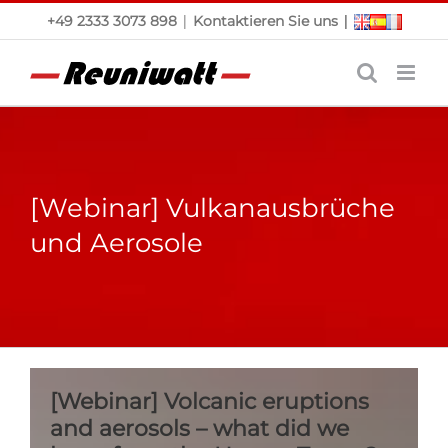
Skip
|
|
+49 2333 3073 898
Kontaktieren Sie uns
to
content
[Webinar] Vulkanausbrüche
und Aerosole
[Webinar] Volcanic eruptions
and aerosols – what did we