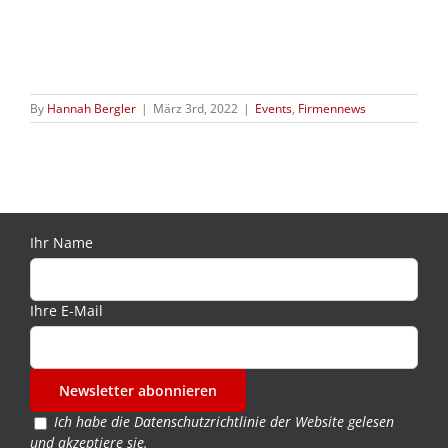
By
Hannah Bergler
|
März 3rd, 2022
|
Events
,
Firmennews
Ihr Name
Ihre E-Mail
Ich habe die
Datenschutzrichtlinie der Website
gelesen
und akzeptiere sie.