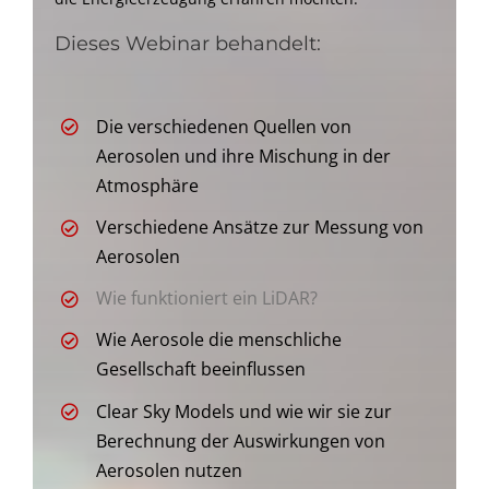
Dieses Webinar behandelt:
Die verschiedenen Quellen von
Aerosolen und ihre Mischung in der
Atmosphäre
Verschiedene Ansätze zur Messung von
Aerosolen
Wie funktioniert ein LiDAR?
Wie Aerosole die menschliche
Gesellschaft beeinflussen
Clear Sky Models und wie wir sie zur
Berechnung der Auswirkungen von
Aerosolen nutzen