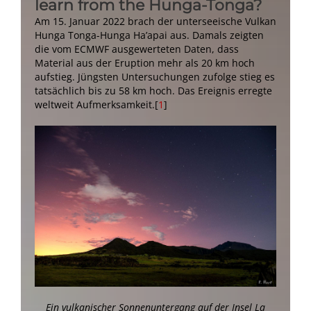
learn from the Hunga-Tonga?
Am 15. Januar 2022 brach der unterseeische Vulkan
Hunga Tonga-Hunga Ha’apai aus. Damals zeigten
die vom ECMWF ausgewerteten Daten, dass
Material aus der Eruption mehr als 20 km hoch
aufstieg. Jüngsten Untersuchungen zufolge stieg es
tatsächlich bis zu 58 km hoch. Das Ereignis erregte
weltweit Aufmerksamkeit.[
1
]
Ein vulkanischer Sonnenuntergang auf der Insel La