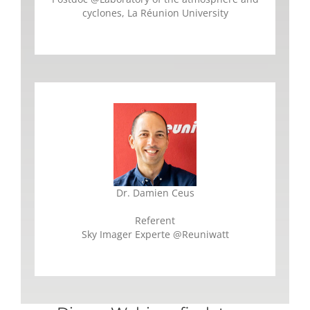
cyclones, La Réunion University
Dr. Damien Ceus
Referent
Sky Imager Experte
@
Reuniwatt