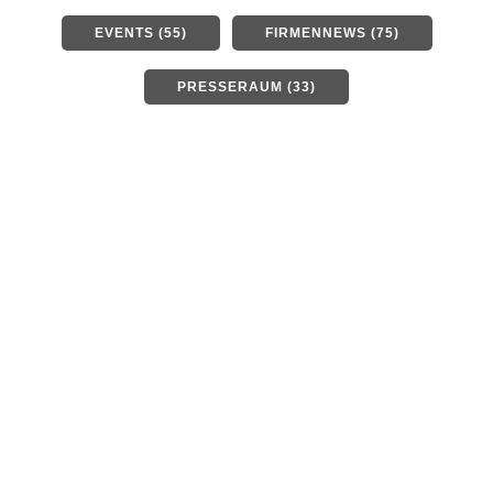
EVENTS (55)
FIRMENNEWS (75)
PRESSERAUM (33)
Spacetech Innovation: Les
Assises du New Space
2026
29 Juni, 2026
Von Hannah Bergler