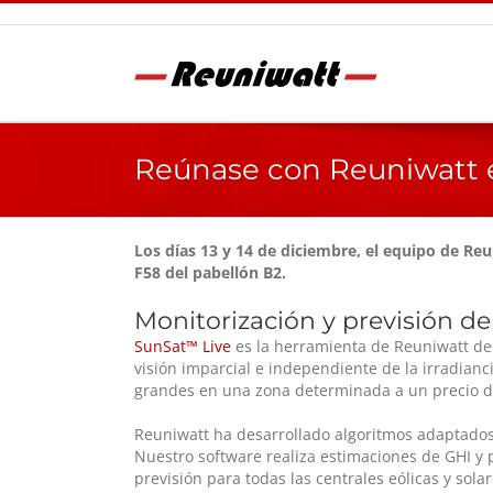
Saltar
al
contenido
Reúnase con Reuniwatt 
Los días 13 y 14 de diciembre, el equipo de Re
F58 del pabellón B2.
Monitorización y previsión de 
SunSat™ Live
es la herramienta de Reuniwatt de
visión imparcial e independiente de la irradian
grandes en una zona determinada a un precio de
Reuniwatt ha desarrollado algoritmos adaptados 
Nuestro software realiza estimaciones de GHI y 
previsión para todas las centrales eólicas y sola