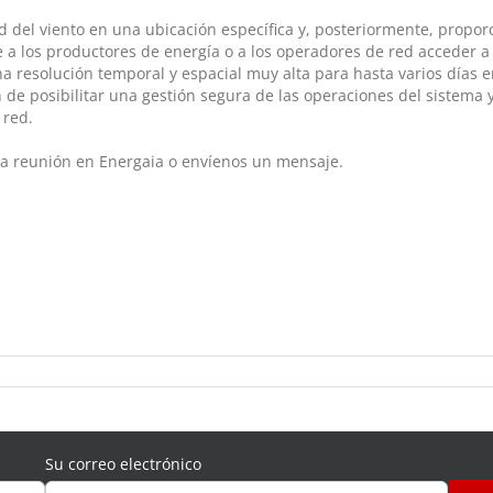
d del viento en una ubicación específica y, posteriormente, propor
 a los productores de energía o a los operadores de red acceder a
 una resolución temporal y espacial muy alta para hasta varios día
fin de posibilitar una gestión segura de las operaciones del sistema
 red.
a reunión en Energaia o envíenos un mensaje.
Su correo electrónico