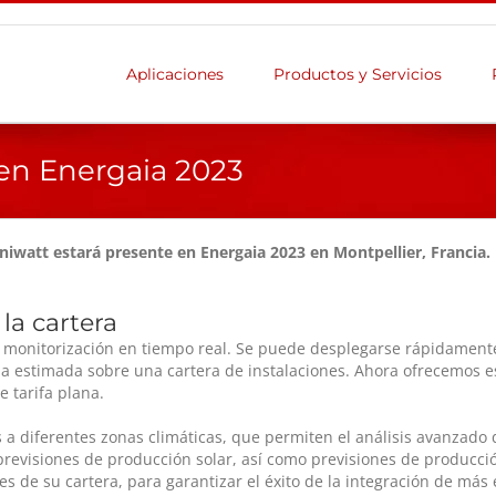
Aplicaciones
Productos y Servicios
en Energaia 2023
uniwatt estará presente en Energaia 2023 en Montpellier, Francia
la cartera
 monitorización en tiempo real. Se puede desplegarse rápidamente
cia estimada sobre una cartera de instalaciones. Ahora ofrecemos 
 tarifa plana.
a diferentes zonas climáticas, que permiten el análisis avanzado d
previsiones de producción solar, así como previsiones de producci
res de su cartera, para garantizar el éxito de la integración de más