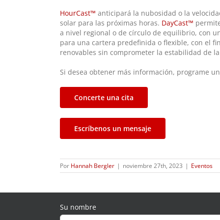
HourCast™
anticipará la nubosidad o la velocida
solar para las próximas horas.
DayCast™
permite
a nivel regional o de círculo de equilibrio, con
para una cartera predefinida o flexible, con el 
renovables sin comprometer la estabilidad de la
Si desea obtener más información, programe un
Concerte una cita
Escríbenos un mensaje
Por
Hannah Bergler
|
noviembre 27th, 2023
|
Eventos
Su nombre