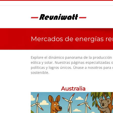
Saltar
al
contenido
Mercados de energías re
Explore el dinámico panorama de la producción 
eólica y solar. Nuestras páginas especializadas
políticas y logros únicos. Únase a nosotros pa
sostenible.
Australia