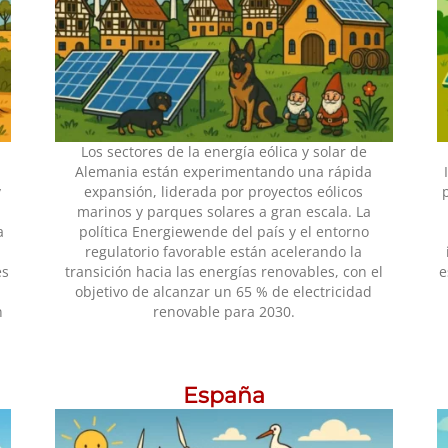
Los sectores de la energía eólica y solar de
Alemania están experimentando una rápida
y
expansión, liderada por proyectos eólicos
marinos y parques solares a gran escala. La
a
política Energiewende del país y el entorno
regulatorio favorable están acelerando la
es
transición hacia las energías renovables, con el
e
objetivo de alcanzar un 65 % de electricidad
n
renovable para 2030.
España