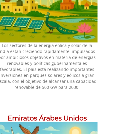
Los sectores de la energía eólica y solar de la
India están creciendo rápidamente, impulsados
por ambiciosos objetivos en materia de energías
renovables y políticas gubernamentales
favorables. El país está realizando importantes
inversiones en parques solares y eólicos a gran
scala, con el objetivo de alcanzar una capacidad
renovable de 500 GW para 2030.
Emiratos Árabes Unidos