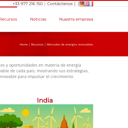
|
|
|
+33 977 216 150
Contáctenos
Recursos
Noticias
Nuestra empresa
Home
|
Recursos
|
Mercados de energías renovables
ces y oportunidades en materia de energía
vable de cada país, mostrando sus estrategias,
enovable para impulsar el crecimiento
India