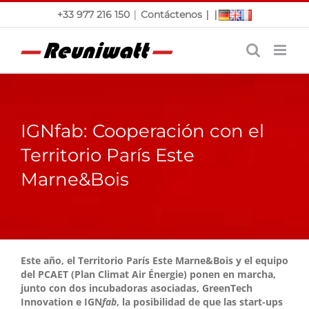
Saltar
|
|
|
+33 977 216 150
Contáctenos
al
contenido
IGNfab: Cooperación con el
Territorio París Este
Marne&Bois
Este año, el Territorio París Este Marne&Bois y el equipo
del PCAET (Plan Climat Air Énergie) ponen en marcha,
junto con dos incubadoras asociadas, GreenTech
Innovation e IGN
fab
, la posibilidad de que las start-ups