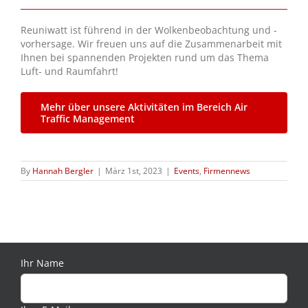
Reuniwatt ist führend in der Wolkenbeobachtung und -
vorhersage. Wir freuen uns auf die Zusammenarbeit mit
Ihnen bei spannenden Projekten rund um das Thema
Luft- und Raumfahrt!
Mehr über unsere Aktivitäten im Bereich Air
Traffic Management
By
Hannah Bergler
|
März 1st, 2023
|
Events
,
Firmennews
Ihr Name