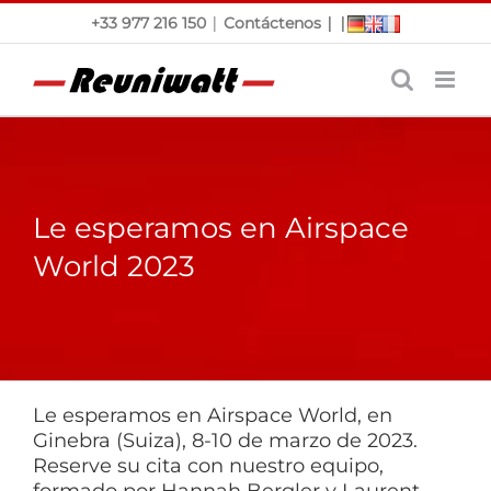
Saltar
|
|
|
+33 977 216 150
Contáctenos
al
contenido
Le esperamos en Airspace
World 2023
Le esperamos en Airspace World, en
Ginebra (Suiza), 8-10 de marzo de 2023.
Reserve su cita con nuestro equipo,
formado por Hannah Bergler y Laurent