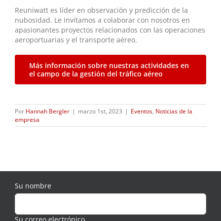
Reuniwatt es líder en observación y predicción de la
nubosidad. Le invitamos a colaborar con nosotros en
apasionantes proyectos relacionados con las operaciones
aeroportuarias y el transporte aéreo.
Más información sobre nuestras actividades en
el campo de la gestión del tráfico aéreo
Por
Hannah Bergler
|
marzo 1st, 2023
|
Eventos
,
Noticias de la
empresa
Su nombre
Su correo electrónico