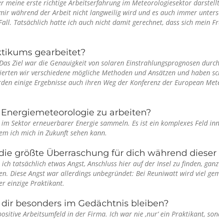
meine erste richtige Arbeitserfahrung im Meteorologiesektor darstellt
s mir während der Arbeit nicht langweilig wird und es auch immer unter
 Fall. Tatsächlich hatte ich auch nicht damit gerechnet, dass sich mein
tikums gearbeitet?
 Das Ziel war die Genauigkeit von solaren Einstrahlungsprognosen durc
erten wir verschiedene mögliche Methoden und Ansätzen und haben sch
den einige Ergebnisse auch ihren Weg der Konferenz der European Mete
h Energiemeteorologie zu arbeiten?
e im Sektor erneuerbarer Energie sammeln. Es ist ein komplexes Feld i
dem ich mich in Zukunft sehen kann.
ie größte Überraschung für dich während dieser 
 ich tatsächlich etwas Angst, Anschluss hier auf der Insel zu finden, ga
en. Diese Angst war allerdings unbegründet: Bei Reuniwatt wird viel 
er einzige Praktikant.
 dir besonders im Gedächtnis bleiben?
positive Arbeitsumfeld in der Firma. Ich war nie ‚nur‘ ein Praktikant, s