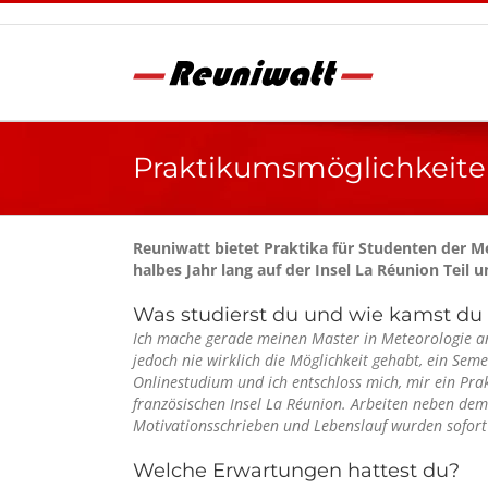
Skip
to
content
Praktikumsmöglichkeite
Reuniwatt bietet Praktika für Studenten der 
halbes Jahr lang auf der Insel La Réunion Teil 
Was studierst du und wie kamst du 
Ich mache gerade meinen Master in Meteorologie an 
jedoch nie wirklich die Möglichkeit gehabt, ein S
Onlinestudium und ich entschloss mich, mir ein Pra
französischen Insel La Réunion. Arbeiten neben dem
Motivationsschrieben und Lebenslauf wurden sofort 
Welche Erwartungen hattest du?