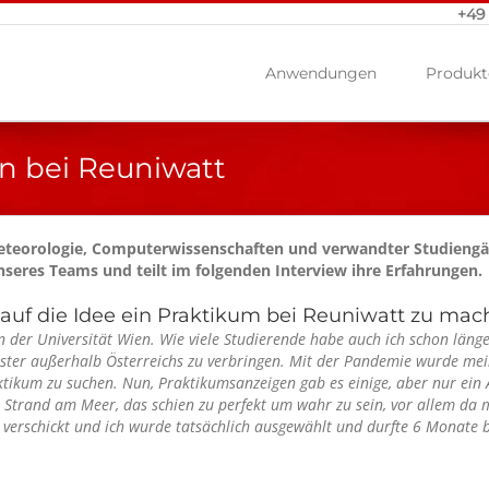
+49
Anwendungen
Produkt
n bei Reuniwatt
Meteorologie, Computerwissenschaften und verwandter Studiengä
unseres Teams und teilt im folgenden Interview ihre Erfahrungen.
auf die Idee ein Praktikum bei Reuniwatt zu mac
der Universität Wien. Wie viele Studierende habe auch ich schon läng
emester außerhalb Österreichs zu verbringen. Mit der Pandemie wurde m
ktikum zu suchen. Nun, Praktikumsanzeigen gab es einige, aber nur ein
 Strand am Meer, das schien zu perfekt um wahr zu sein, vor allem da 
verschickt und ich wurde tatsächlich ausgewählt und durfte 6 Monate b