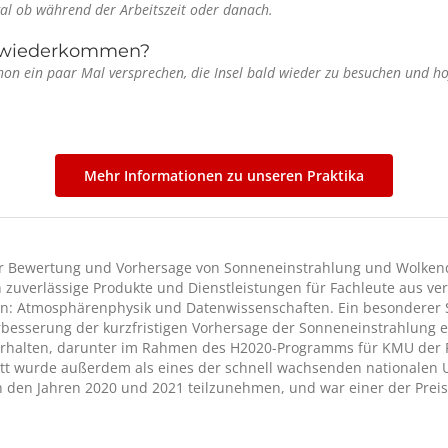
al ob während der Arbeitszeit oder danach.
 wiederkommen?
hon ein paar Mal versprechen, die Insel bald wieder zu besuchen und hof
Mehr Informationen zu unseren Praktika
 der Bewertung und Vorhersage von Sonneneinstrahlung und Wolkend
zuverlässige Produkte und Dienstleistungen für Fachleute aus ve
n: Atmosphärenphysik und Datenwissenschaften. Ein besonderer S
rbesserung der kurzfristigen Vorhersage der Sonneneinstrahlung 
rhalten, darunter im Rahmen des H2020-Programms für KMU der P
tt wurde außerdem als eines der schnell wachsenden nationale
n den Jahren 2020 und 2021 teilzunehmen, und war einer der Preis