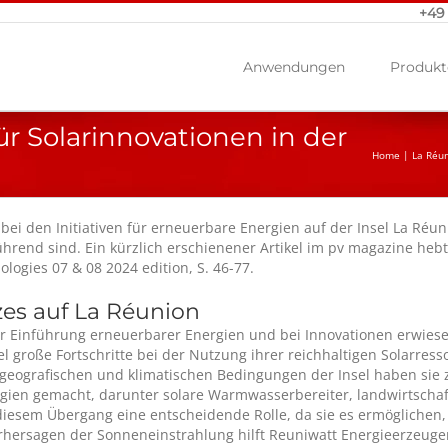
+49
Anwendungen
Produkt
ür Solarinnovationen in der
Home
|
La Réun
 bei den Initiativen für erneuerbare Energien auf der Insel La R
end sind. Ein kürzlich erschienener Artikel im pv magazine hebt ih
logies 07 & 08 2024 edition, S. 46-77.
es auf La Réunion
 der Einführung erneuerbarer Energien und bei Innovationen erwiese
el große Fortschritte bei der Nutzung ihrer reichhaltigen Solarre
 geografischen und klimatischen Bedingungen der Insel haben sie 
gien gemacht, darunter solare Warmwasserbereiter, landwirtschaft
 diesem Übergang eine entscheidende Rolle, da sie es ermögliche
hersagen der Sonneneinstrahlung hilft Reuniwatt Energieerzeuger