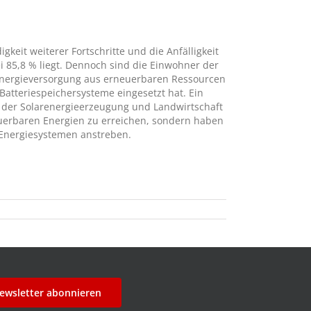
keit weiterer Fortschritte und die Anfälligkeit
i 85,8 % liegt. Dennoch sind die Einwohner der
ärenergieversorgung aus erneuerbaren Ressourcen
Batteriespeichersysteme eingesetzt hat. Ein
ei der Solarenergieerzeugung und Landwirtschaft
neuerbaren Energien zu erreichen, sondern haben
n Energiesystemen anstreben.