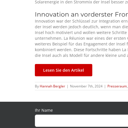
Solarenergie in den Strommix der Insel besser 
Innovation an vorderster Fro
Innovation war der Schlüssel zur Integration er
der Insel werden jedoch deutlich, wenn man die 
Insel hoch motiviert und wollen weitere Schrit
unternehmen. La Réunion war eines der ersten G
weiteres Beispiel für das Engagement der Insel 
kombiniert werden. Diese Fortschritte haben La
die Insel auch als Modell für andere kleine und
Lesen Sie den Artikel
By
Hannah Bergler
|
November 7th, 2024
|
Presseraum
Ihr Name