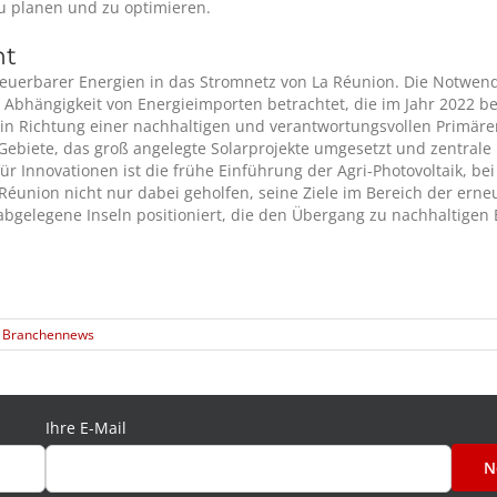
zu planen und zu optimieren.
nt
neuerbarer Energien in das Stromnetz von La Réunion. Die Notwendig
Abhängigkeit von Energieimporten betrachtet, die im Jahr 2022 be
te in Richtung einer nachhaltigen und verantwortungsvollen Prim
ebiete, das groß angelegte Solarprojekte umgesetzt und zentrale 
für Innovationen ist die frühe Einführung der Agri-Photovoltaik, b
 Réunion nicht nur dabei geholfen, seine Ziele im Bereich der er
 abgelegene Inseln positioniert, die den Übergang zu nachhaltige
,
Branchennews
Ihre E-Mail