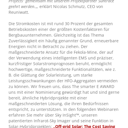
Projects“ gemeinsam mit unserem Projektpartner Suntrace
geehrt werden.
„, erklärt Nicolas Schmutz, CEO von
Reuniwatt.
Die Stromkosten ist mit rund 30 Prozent der gesamten
Betriebskosten einer der größten Kostenfaktoren für
Bergbauunternehmen. Gleichzeitig ist das Thema
Zuverlässigkeit ein häufig genannter Grund, erneuerbare
Energien nicht in Betracht zu ziehen. Der
maßgeschneiderte Ansatz für die Fekola-Mine, der auf
der Verwendung eines intelligenten EMS und präziser,
kurzfristiger Solarstromprognosen beruht, ermöglicht
hochwertige, maßgeschneiderte Funktionalitäten, wie z.
B. die Glättung der Solarleistung, um starke
Leistungsschwankungen der HFO-Aggregaten vermeiden
zu können. Wir freuen uns, dass The smarter E AWARD
uns mit einer Nominierung gewürdigt hat und sind gerne
bereit, ähnliche Hybridprojekte mit einer
maßgeschneiderten Lösung, die ihren Bedürfnissen
entspricht, zu unterstützen. In den folgenden Webinaren
erfahren Sie mehr über Sky InSight™, unseren
patentierten Infrarot-Sky Imager und seine Funktion in
Solar-Hybridprojekten:
„Off-grid Solar: The Cost Saving