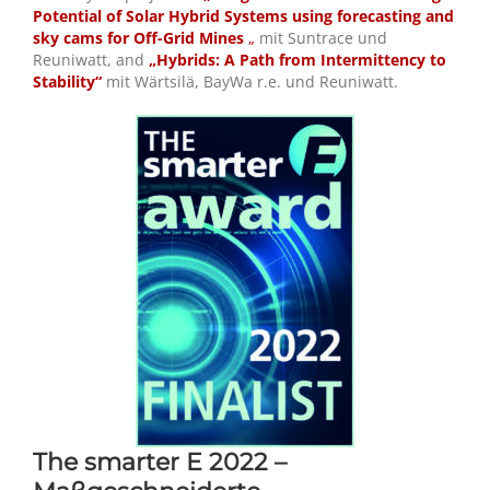
Potential of Solar Hybrid Systems using forecasting and
sky cams for Off-Grid Mines
„
mit Suntrace und
Reuniwatt, and
„Hybrids: A Path from Intermittency to
Stability“
mit
Wärtsilä, BayWa r.e. und Reuniwatt.
The smarter E 2022 –