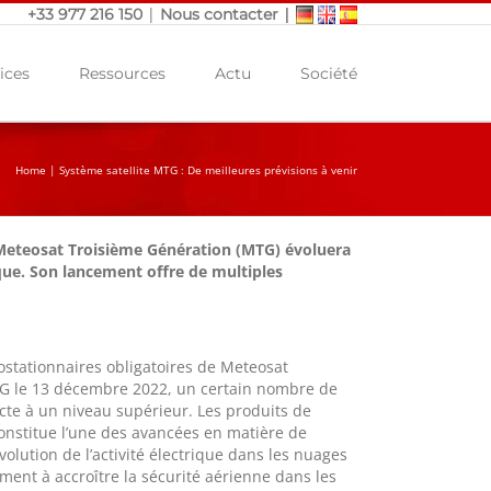
|
|
+33 977 216 150
Nous contacter
ices
Ressources
Actu
Société
Home
|
Système satellite MTG : De meilleures prévisions à venir
, Meteosat Troisième Génération (MTG) évoluera
ique. Son lancement offre de multiples
ostationnaires obligatoires de Meteosat
TG le 13 décembre 2022, un certain nombre de
ecte à un niveau supérieur. Les produits de
constitue l’une des avancées en matière de
olution de l’activité électrique dans les nuages
ement à accroître la sécurité aérienne dans les