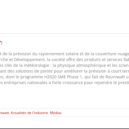
/
)
t de la prévision du rayonnement solaire et de la couverture nuageu
che et Développement, la société offre des produits et services fi
tes clés de la météorologie : la physique atmosphérique et les scie
pant des solutions de pointe pour améliorer la prévision à court ter
ns, dont le programme H2020 SME Phase 1, qui fait de Reuniwatt 
s entreprises nationales à forte croissance pour rejoindre le pre
niwatt
,
Actualités de l'industrie
,
Médias