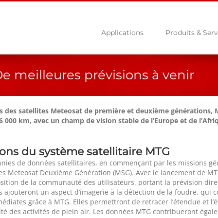
Applications
Produits & Serv
e meilleures prévisions à venir
ies des satellites Meteosat de première et deuxième générations
36 000 km, avec un champ de vision stable de l’Europe et de l’Afr
ions du système satellitaire MTG
nies de données satellitaires, en commençant par les missions gé
lites Meteosat Deuxième Génération (MSG). Avec le lancement de M
osition de la communauté des utilisateurs, portant la prévision dir
 ajouteront un aspect d’imagerie à la détection de la foudre, qui 
diates grâce à MTG. Elles permettront de retracer l’étendue et l’év
rité des activités de plein air. Les données MTG contribueront égal