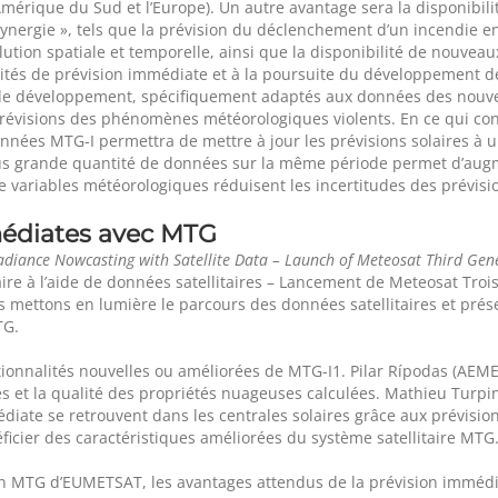
’Amérique du Sud et l’Europe). Un autre avantage sera la disponibil
ergie », tels que la prévision du déclenchement d’un incendie en u
olution spatiale et temporelle, ainsi que la disponibilité de nouve
ités de prévision immédiate et à la poursuite du développement d
 de développement, spécifiquement adaptés aux données des nouv
évisions des phénomènes météorologiques violents. En ce qui concer
onnées MTG-I permettra de mettre à jour les prévisions solaires à 
plus grande quantité de données sur la même période permet d’augm
variables météorologiques réduisent les incertitudes des prévisi
édiates
avec MTG
radiance Nowcasting with Satellite Data – Launch of Meteosat Third Gene
aire à l’aide de données satellitaires – Lancement de Meteosat Tro
s mettons en lumière le parcours des données satellitaires et prés
TG.
tionnalités nouvelles ou améliorées de MTG-I1. Pilar Rípodas (A
es et la qualité des propriétés nuageuses calculées. Mathieu Turp
médiate se retrouvent dans les centrales solaires grâce aux prévisi
ficier des caractéristiques améliorées du système satellitaire MTG
ion MTG d’EUMETSAT, les avantages attendus de la prévision immédiat