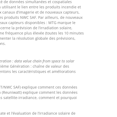
ité de données simultanées et cospatiales
tilisant le lien entre les produits incendie et
aux canaux d’imagerie et de nouveaux capteurs,
es produits NWC SAF. Par ailleurs, de nouveaux
eaux capteurs disponibles : MTG marque le
ne la prévision de l’irradiation solaire,
une fréquence plus élevée (toutes les 10 minutes
enter la résolution globale des prévisions,
ons.
ration : data value chain from space to solar
isième Génération : chaîne de valeur des
entons les caractéristiques et améliorations
EMET/NWC SAF) explique comment ces données
in (Reuniwatt) explique comment les données
ons satellite-irradiance, comment et pourquoi
.
e et l’évaluation de l’irradiance solaire de