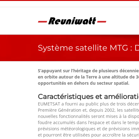
Passer
au
contenu
Système satellite MTG : D
S’appuyant sur l’héritage de plusieurs décenn
en orbite autour de la Terre à une altitude de 
opportunités en dehors du secteur spatial.
Caractéristiques et améliorat
EUMETSAT a fourni au public plus de trois décen
Première Génération et, depuis 2002, les satel
nouvelles fonctionnalités seront mises à la disp
foudre accumulés dans l’espace et dans le temps
prévisions météorologiques et de prévisions immé
et pourront être utilisées pour accroître la sécu