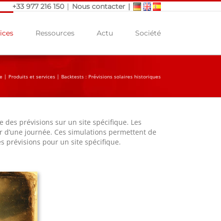
|
|
+33 977 216 150
Nous contacter
ices
Ressources
Actu
Société
e
|
Produits et services
|
Backtests : Prévisions solaires historiques
e des prévisions sur un site spécifique. Les
eur d’une journée. Ces simulations permettent de
es prévisions pour un site spécifique.