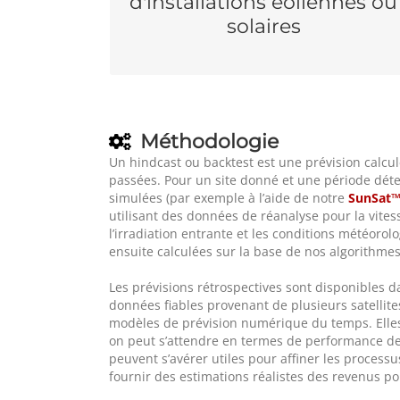
d'installations éoliennes ou
déterminer les paramètres de la centrale
dès la phase de planification et d’évaluer la
solaires
précision des prévisions pour un site
spécifique.
Méthodologie
Un hindcast ou backtest est une prévision calcu
passées. Pour un site donné et une période déte
simulées (par exemple à l’aide de notre
SunSat™
utilisant des données de réanalyse pour la vitess
l’irradiation entrante et les conditions météorol
ensuite calculées sur la base de nos algorithme
Les prévisions rétrospectives sont disponibles d
données fiables provenant de plusieurs satellit
modèles de prévision numérique du temps. Elles
on peut s’attendre en termes de performance des
peuvent s’avérer utiles pour affiner les processu
fournir des estimations réalistes des revenus po