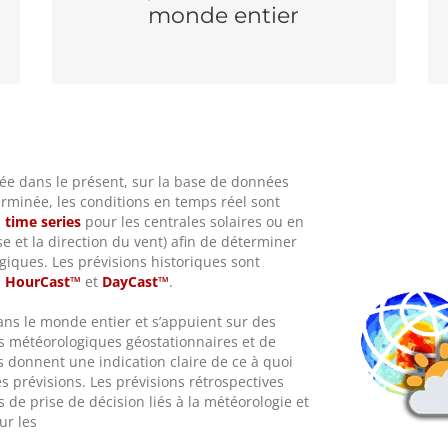
météorologiques numériques et l’imagerie
monde entier
satellitaire.
lée dans le présent, sur la base de données
rminée, les conditions en temps réel sont
 time series
pour les centrales solaires ou en
e et la direction du vent) afin de déterminer
ogiques. Les prévisions historiques sont
s
HourCast™
et
DayCast™
.
ans le monde entier et s’appuient sur des
es météorologiques géostationnaires et de
 donnent une indication claire de ce à quoi
 prévisions. Les prévisions rétrospectives
s de prise de décision liés à la météorologie et
ur les