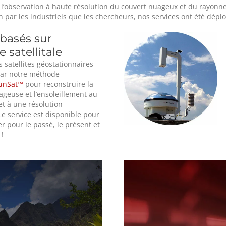
l’observation à haute résolution du couvert nuageux et du rayonne
n par les industriels que les chercheurs, nos services ont été dépl
 basés sur
e satellitale
 satellites géostationnaires
par notre méthode
unSat™
pour reconstruire la
geuse et l’ensoleillement au
et à une résolution
Le service est disponible pour
r pour le passé, le présent et
!