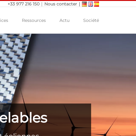
|
|
+33 977 216 150
Nous contacter
ices
Ressources
Actu
Société
elables