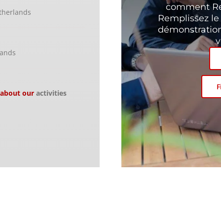
comment Reu
therlands
Remplissez le
démonstration
v
lands
F
 about our
activities