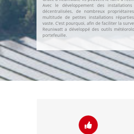
Avec le développement des installations
décentralisées, de nombreux propriétaire
multitude de petites installations répartie
vaste. C’est pourquoi, afin de faciliter la surv
Reuniwatt a développé des outils météorolo
portefeuille.
Obtenir des données d'irradiance
fiables
Lorsque l’on possède
beaucoup d’installations de tailles variables,