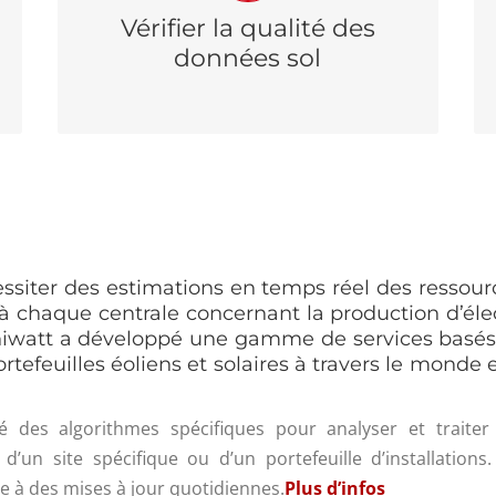
données satellitales, fournies par un
Vérifier la qualité des
prestataire indépendant, permettent une
données sol
contre-expertise.
essiter des estimations en temps réel des ressou
à chaque centrale concernant la production d’élec
uniwatt a développé une gamme de services basés s
efeuilles éoliens et solaires à travers le monde 
 des algorithmes spécifiques pour analyser et traiter l
n site spécifique ou d’un portefeuille d’installations.
e à des mises à jour quotidiennes.
Plus d’infos