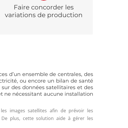
l’ensoleillement sur un territoire entier
Faire concorder les
permet de faire concorder les variations de
variations de production
production à travers plusieurs régions en
fonction de la couverture nuageuse au-
dessus de chaque zone.
rces d’un ensemble de centrales, des
tricité, ou encore un bilan de santé
ur des données satellitaires et des
et ne nécessitant aucune installation
es images satellites afin de prévoir les
 De plus, cette solution aide à gérer les