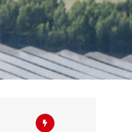
Faire concorder les variations de
production
L’énergie solaire dépend de la météo. En
conséquence, l’estimation en temps réel de