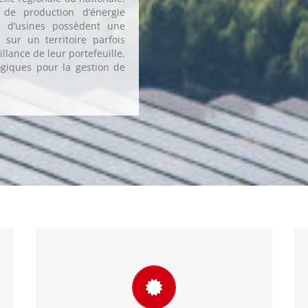
 de production d’énergie
s d’usines possèdent une
s sur un territoire parfois
eillance de leur portefeuille,
giques pour la gestion de
Vérifier la qualité des données sol
Les mesures sol dépendent d’équipements
appartenant à une partie prenante. En cas
de doute sur la fiabilité de ces mesures, les