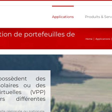
Applications
Produits & Serv
tion de portefeuilles de
Home
|
Applications
ossèdent des
solaires ou des
irtuelles (VPP)
rs différentes
elle régionale ou nationale.