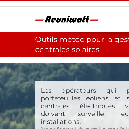
Passer
au
contenu
Outils météo pour la ges
centrales solaires
Les opérateurs qui p
portefeuilles éoliens et 
centrales électriques v
doivent surveiller leu
installations.
Grâce à Reuniwatt, ils peuvent le faire à l’éch