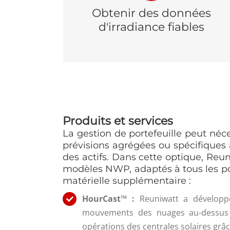
il devient compliqué et/ou trop onéreux
Obtenir des données
d’installer des sondes d’ensoleillement sur
d'irradiance fiables
chaque centrale. Par ailleurs, il a été prouvé
que les données issues d’images satellitales
sont plus précises dans de nombreux cas.
Produits et services
La gestion de portefeuille peut néc
prévisions agrégées ou spécifiques 
des actifs. Dans cette optique, Re
modèles NWP, adaptés à tous les port
matérielle supplémentaire :
HourCast™ :
Reuniwatt a développé
mouvements des nuages au-dessus d’u
opérations des centrales solaires grâc