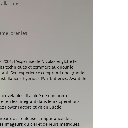
allations
améliorer les
 2006. L’expertise de Nicolas englobe le
udits techniques et commerciaux pour le
flottant. Son expérience comprend une grande
installations hybrides PV + batteries. Avant de
enouvelables. Il a aidé de nombreux
s et en les intégrant dans leurs opérations
ez Power Factors et vit en Suède.
ureaux de Toulouse. L’importance de la
es imageurs du ciel et de leurs métriques,