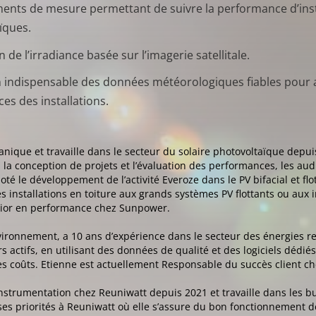
ments de mesure permettant de suivre la performance d’inst
ïques.
n de l’irradiance basée sur l’imagerie satellitale.
ion indispensable des données météorologiques fiables pour 
es des installations.
nique et travaille dans le secteur du solaire photovoltaïque depuis
, la conception de projets et l’évaluation des performances, les a
loté le développement de l’activité Everoze dans le PV bifacial et 
es installations en toiture aux grands systèmes PV flottants ou aux 
enior en performance chez Sunpower.
vironnement, a 10 ans d’expérience dans le secteur des énergies r
s actifs, en utilisant des données de qualité et des logiciels dédié
es coûts. Etienne est actuellement Responsable du succès client ch
nstrumentation chez Reuniwatt depuis 2021 et travaille dans les b
ses priorités à Reuniwatt où elle s’assure du bon fonctionnement d