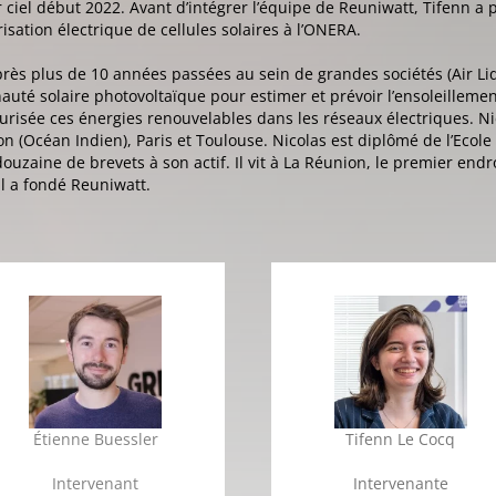
r ciel début 2022. Avant d’intégrer l’équipe de Reuniwatt, Tifenn a
sation électrique de cellules solaires à l’ONERA.
rès plus de 10 années passées au sein de grandes sociétés (Air Liq
auté solaire photovoltaïque pour estimer et prévoir l’ensoleilleme
risée ces énergies renouvelables dans les réseaux électriques. Nic
on (Océan Indien), Paris et Toulouse. Nicolas est diplômé de l’Ecol
ouzaine de brevets à son actif. Il vit à La Réunion, le premier end
l a fondé Reuniwatt.
Étienne Buessler
Tifenn Le Cocq
Intervenant
Intervenante