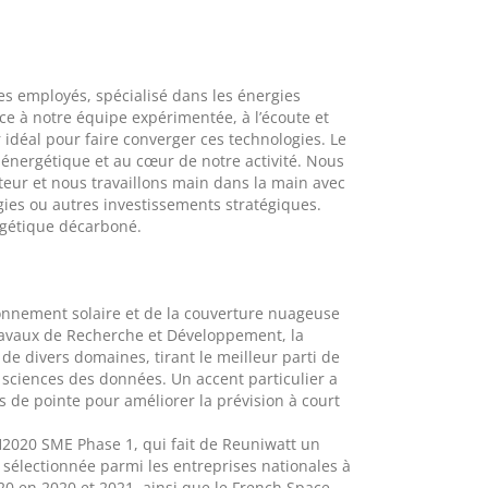
es employés, spécialisé dans les énergies
âce à notre équipe expérimentée, à l’écoute et
 idéal pour faire converger ces technologies. Le
on énergétique et au cœur de notre activité. Nous
teur et nous travaillons main dans la main avec
ogies ou autres investissements stratégiques.
rgétique décarboné.
yonnement solaire et de la couverture nuageuse
 travaux de Recherche et Développement, la
 de divers domaines, tirant le meilleur parti de
 sciences des données. Un accent particulier a
ns de pointe pour améliorer la prévision à court
2020 SME Phase 1, qui fait de Reuniwatt un
sélectionnée parmi les entreprises nationales à
20 en 2020 et 2021, ainsi que le French Space