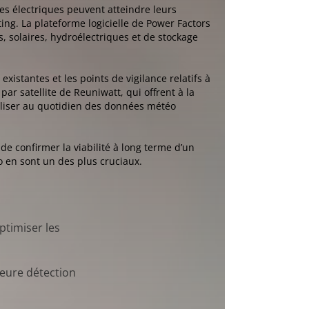
es électriques peuvent atteindre leurs
ing. La plateforme logicielle de Power Factors
s, solaires, hydroélectriques et de stockage
istantes et les points de vigilance relatifs à
ar satellite de Reuniwatt, qui offrent à la
tiliser au quotidien des données météo
de confirmer la viabilité à long terme d’un
éo en sont un des plus cruciaux.
ptimiser les
leure détection