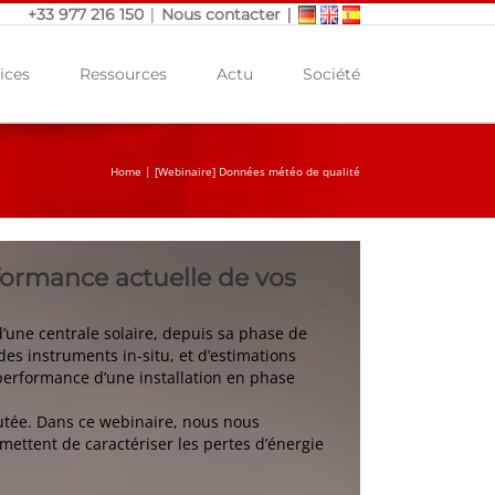
|
|
+33 977 216 150
Nous contacter
ices
Ressources
Actu
Société
Home
|
[Webinaire] Données météo de qualité
formance actuelle de vos
d’une centrale solaire, depuis sa phase de
es instruments in-situ, et d’estimations
 performance d’une installation en phase
outée. Dans ce webinaire, nous nous
mettent de caractériser les pertes d’énergie