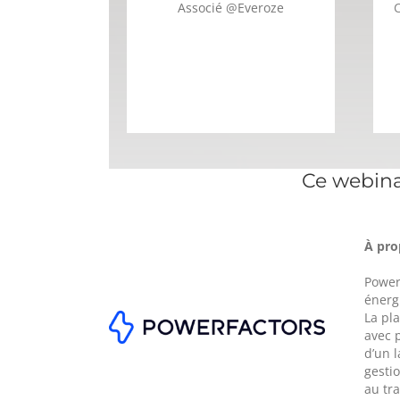
Associé @Everoze
Ce webinai
À pro
Power
énergi
La pla
avec 
d’un 
gestio
au tra