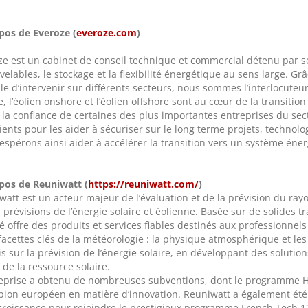
pos de Everoze (
everoze.com
)
ze est un cabinet de conseil technique et commercial détenu par s
elables, le stockage et la flexibilité énergétique au sens large. Gr
e d’intervenir sur différents secteurs, nous sommes l’interlocuteur
e, l’éolien onshore et l’éolien offshore sont au cœur de la transiti
 la confiance de certaines des plus importantes entreprises du sec
ients pour les aider à sécuriser sur le long terme projets, technol
espérons ainsi aider à accélérer la transition vers un système éne
pos de Reuniwatt (
https://reuniwatt.com/
)
watt est un acteur majeur de l’évaluation et de la prévision du ra
s prévisions de l’énergie solaire et éolienne. Basée sur de solides
é offre des produits et services fiables destinés aux professionnels
facettes clés de la météorologie : la physique atmosphérique et les
s sur la prévision de l’énergie solaire, en développant des solutio
de la ressource solaire.
reprise a obtenu de nombreuses subventions, dont le programme H
ion européen en matière d’innovation. Reuniwatt a également été 
 croissance pour rejoindre le prestigieux programme French Tech 1