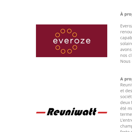
À pro
Evero
renouv
capabl
solair
avons
nos cl
Nous 
A pro
Reuni
et de
sociét
deux 
été mi
terme 
L’ent
champ
forte