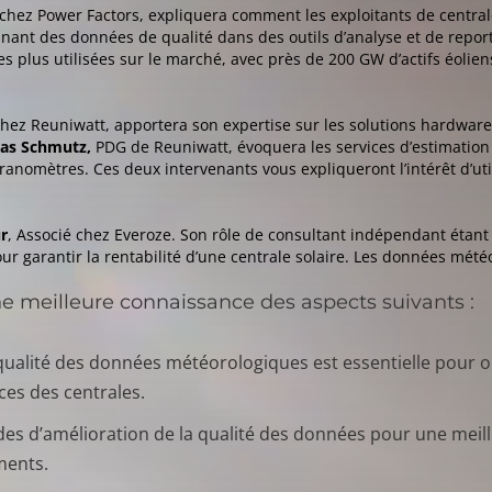
chez Power Factors, expliquera comment les exploitants de central
inant des données de qualité dans des outils d’analyse et de report
les plus utilisées sur le marché, avec près de 200 GW d’actifs éolien
hez Reuniwatt, apportera son expertise sur les solutions hardware ex
las Schmutz,
PDG de Reuniwatt, évoquera les services d’estimation p
ranomètres. Ces deux intervenants vous expliqueront l’intérêt d’u
r
, Associé chez Everoze. Son rôle de consultant indépendant étant 
our garantir la rentabilité d’une centrale solaire. Les données mét
e meilleure connaissance des aspects suivants :
 qualité des données météorologiques est essentielle pour o
es des centrales.
es d’amélioration de la qualité des données pour une meil
ments.