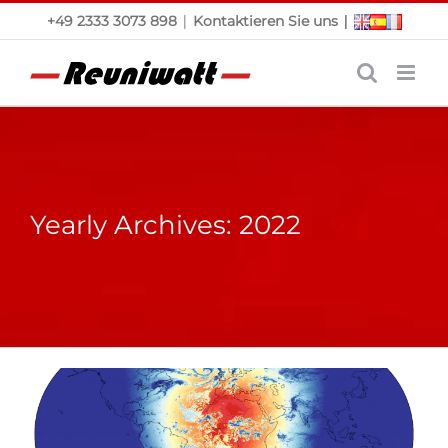
Skip
|
|
+49 2333 3073 898
Kontaktieren Sie uns
to
content
Yearly Archives:
2022