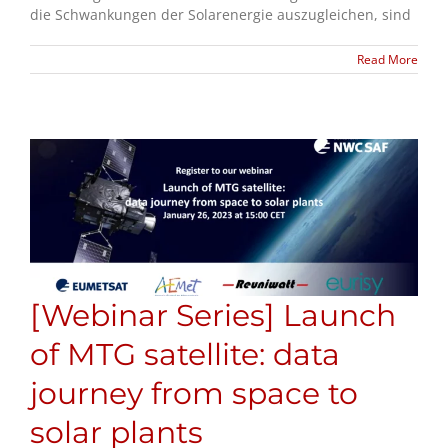
die Schwankungen der Solarenergie auszugleichen, sind
Read More
[Webinar Series] Launch
of MTG satellite: data
journey from space to
solar plants