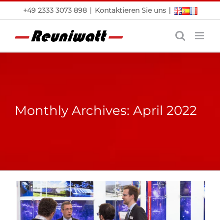
Skip
|
|
+49 2333 3073 898
Kontaktieren Sie uns
to
content
Monthly Archives:
April 2022