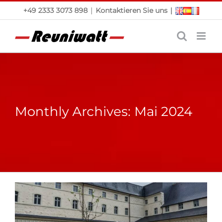
Skip
|
|
+49 2333 3073 898
Kontaktieren Sie uns
to
content
Monthly Archives:
Mai 2024