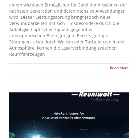
einem wichtigen Ermöglicher für Satellitenmissionen der
nächsten Generation und datenintensive Anwendungen
wird. Dieser Leistungssprung bringt jedoch neue
Verwundbarkeiten mit sich – insbesondere durch die
Anfälligkeit optischer Signale gegenüber
atmosphärischen Bedingungen. Bereits geringe
Störungen, etwa durch Wolken oder Turbulenzen in der
Atmosphäre, können die Laserverbindung zwischen
Raumfahrzeugen
Read More