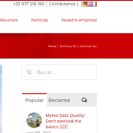
|
|
|
+33 977 216 150
Contáctenos
Recursos
Noticias
Nuestra empresa
Home
|
Archives for
|
Archives for
Buscar:
Comentarios
Popular
Reciente
Meteo Data Quality:
Don’t overlook the
basics 🇬🇧
junio 8th, 2023