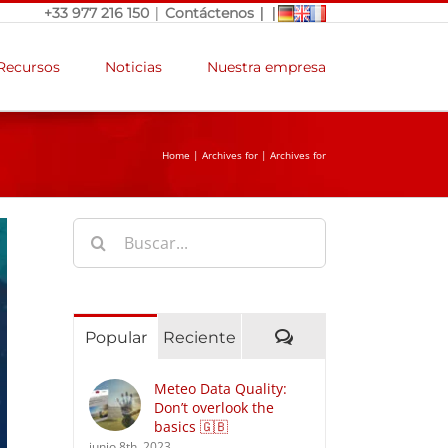
|
|
|
+33 977 216 150
Contáctenos
Recursos
Noticias
Nuestra empresa
Home
|
Archives for
|
Archives for
Buscar:
Comentarios
Popular
Reciente
Meteo Data Quality:
Don’t overlook the
basics 🇬🇧
junio 8th, 2023