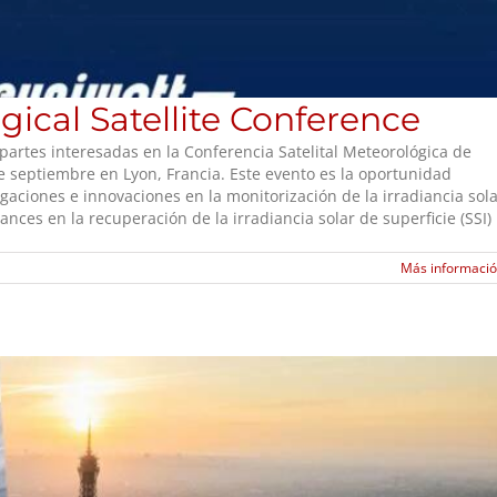
cal Satellite Conference
artes interesadas en la Conferencia Satelital Meteorológica de
 septiembre en Lyon, Francia. Este evento es la oportunidad
gaciones e innovaciones en la monitorización de la irradiancia sol
nces en la recuperación de la irradiancia solar de superficie (SSI)
Más informaci