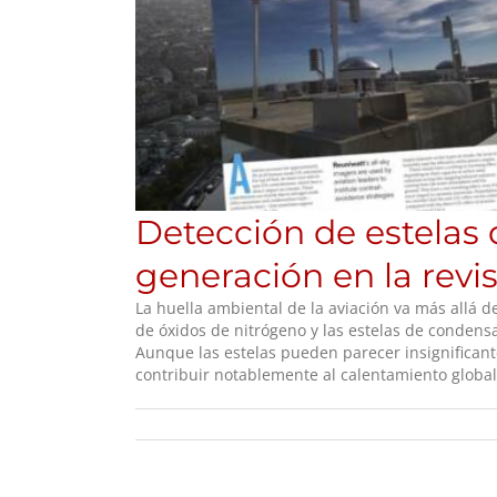
Detección de estelas
generación en la revi
La huella ambiental de la aviación va más allá d
de óxidos de nitrógeno y las estelas de condensa
Aunque las estelas pueden parecer insignificant
contribuir notablemente al calentamiento globa