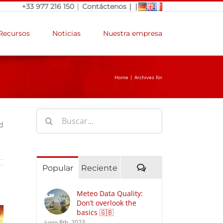
|
|
|
+33 977 216 150
Contáctenos
Recursos
Noticias
Nuestra empresa
Home
|
Archives for
Buscar:
d
Comentarios
Popular
Reciente
Meteo Data Quality:
Don’t overlook the
basics 🇬🇧
junio 8th, 2023