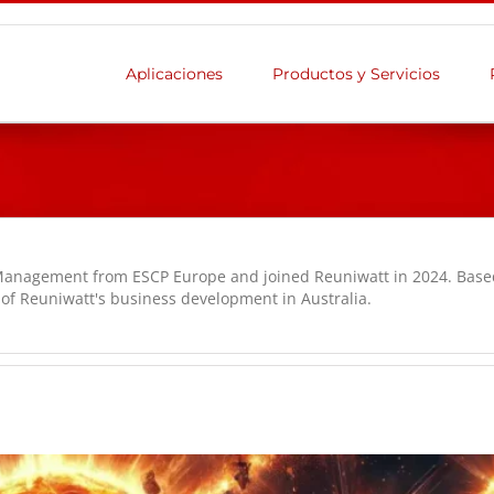
Aplicaciones
Productos y Servicios
 Management from ESCP Europe and joined Reuniwatt in 2024. Base
 of Reuniwatt's business development in Australia.