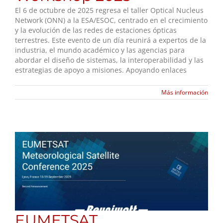
El 6 de octubre de 2025 regresa el taller Optical Nucleus
Network (ONN) a la ESA/ESOC, centrado en el crecimiento
y la evolución de las redes de estaciones ópticas
terrestres. Este evento de un día reunirá a expertos de la
industria, el mundo académico y las agencias para
abordar el diseño de sistemas, la interoperabilidad y las
estrategias de apoyo a misiones. Apoyando enlaces
Más información
EUMETSAT